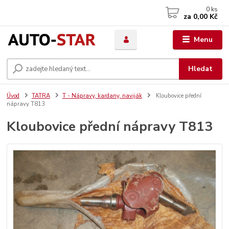
0
ks
za
0,00 Kč
Menu
Hledat
Úvod
TATRA
T - Nápravy, kardany, naviják
Kloubovice přední
nápravy T813
Kloubovice přední nápravy T813