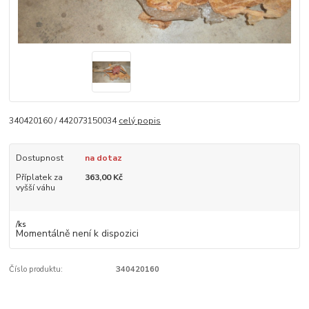
340420160 / 442073150034
celý popis
Dostupnost
na dotaz
Příplatek za
363,00 Kč
vyšší váhu
/
ks
Momentálně není k dispozici
Číslo produktu:
340420160