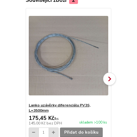
Lanko uzávěrky diferenciálu PV3S,
Čep kladky l
L=3500mm
PV3S
175,45 Kč
36,30 Kč
/
ks
skladem >100 ks
145,00 Kč
bez DPH
30,00 Kč
bez
Přidat do košíku