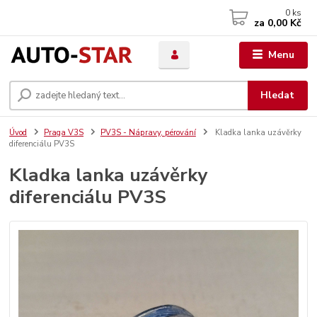
0
ks
za
0,00 Kč
Menu
Hledat
Úvod
Praga V3S
PV3S - Nápravy, pérování
Kladka lanka uzávěrky
diferenciálu PV3S
Kladka lanka uzávěrky
diferenciálu PV3S