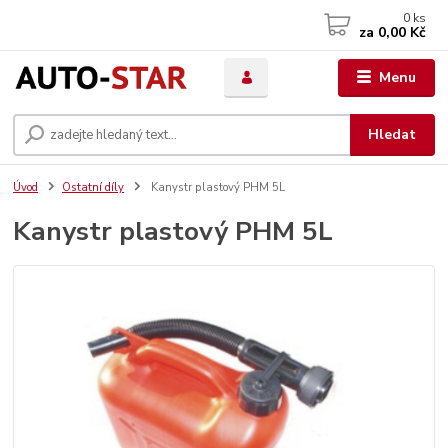
0
ks
za
0,00 Kč
Menu
Hledat
Úvod
Ostatní díly
Kanystr plastový PHM 5L
Kanystr plastový PHM 5L