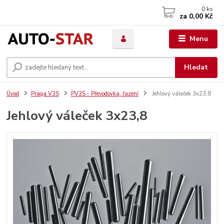
0
ks
za
0,00 Kč
Menu
Hledat
Úvod
Praga V3S
PV3S - Převodovka, řazení
Jehlový váleček 3x23,8
Jehlový váleček 3x23,8