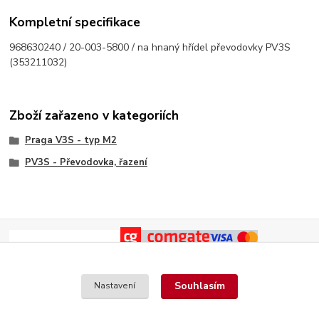
Kompletní specifikace
968630240 / 20-003-5800 / na hnaný hřídel převodovky PV3S
(353211032)
Zboží zařazeno v kategoriích
Praga V3S - typ M2
PV3S - Převodovka, řazení
Souhlasím
Nastavení