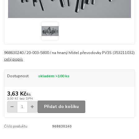
968630240 / 20-003-5800 / na hnaný hřídel převodovky PV3S (353211032)
celý popis
Dostupnost
skladem >100 ks
3,63 Kč
/
ks
3,00 Kč
bez DPH
Přidat do košíku
Číslo produktu:
968630240