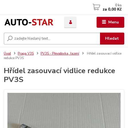
0
ks
za
0,00 Kč
Menu
Hledat
Úvod
Praga V3S
PV3S - Převodovka, řazení
Hřídel zasouvací vidlice
redukce PV3S
Hřídel zasouvací vidlice redukce
PV3S