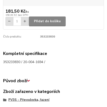
181,50 Kč
/
ks
150,00 Kč
bez DPH
Přidat do košíku
Číslo produktu:
353233830
Kompletní specifikace
353233830 / 20-004-1694 /
Původ zboží
Zboží zařazeno v kategoriích
PV3S - Převodovka, řazení