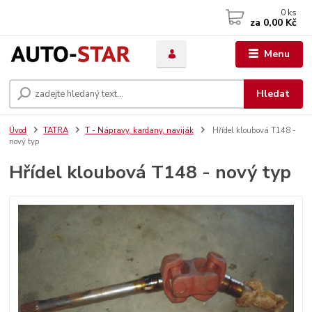
0
ks
za
0,00 Kč
Menu
Hledat
Úvod
TATRA
T - Nápravy, kardany, naviják
Hřídel kloubová T148 -
nový typ
Hřídel kloubová T148 - nový typ