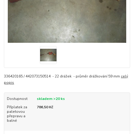
336420165 / 442073150514 - 22 drážek - průměr drážkování 59 mm
celý
popis
Dostupnost
skladem >20 ks
Příplatek za
786,50 Kč
paletovou
přepravu a
balné