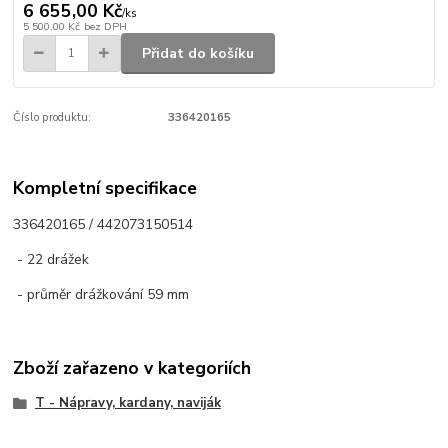
6 655,00 Kč
/
ks
5 500,00 Kč
bez DPH
Přidat do košíku
Číslo produktu:
336420165
Kompletní specifikace
336420165 / 442073150514
- 22 drážek
- průměr drážkování 59 mm
Zboží zařazeno v kategoriích
T - Nápravy, kardany, naviják