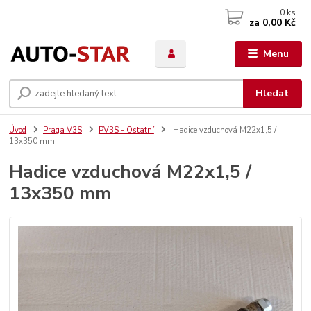
0
ks
za
0,00 Kč
Menu
Hledat
Úvod
Praga V3S
PV3S - Ostatní
Hadice vzduchová M22x1,5 /
13x350 mm
Hadice vzduchová M22x1,5 /
13x350 mm