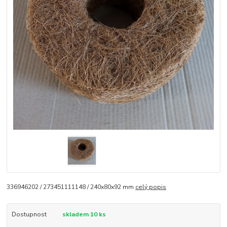
336946202 / 273451111148 / 240x80x92 mm
celý popis
Dostupnost
skladem 10 ks