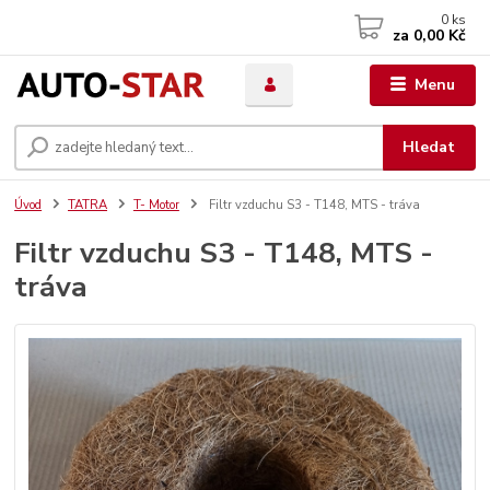
0
ks
za
0,00 Kč
Menu
Hledat
Úvod
TATRA
T- Motor
Filtr vzduchu S3 - T148, MTS - tráva
Filtr vzduchu S3 - T148, MTS -
tráva