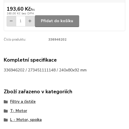
193,60 Kč
/
ks
160,00 Kč
bez DPH
Přidat do košíku
Číslo produktu:
336946202
Kompletní specifikace
336946202 / 273451111148 / 240x80x92 mm
Zboží zařazeno v kategoriích
Filtry a čističe
T- Motor
L - Motor, spojka