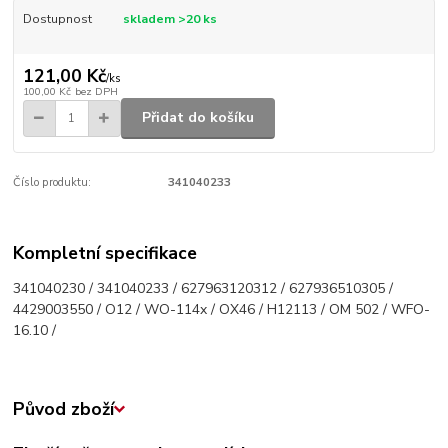
Dostupnost
skladem >20 ks
121,00 Kč
/
ks
100,00 Kč
bez DPH
Přidat do košíku
Číslo produktu:
341040233
Kompletní specifikace
341040230 / 341040233 / 627963120312 / 627936510305 /
4429003550 / O12 / WO-114x / OX46 / H12113 / OM 502 / WFO-
16.10 /
Původ zboží