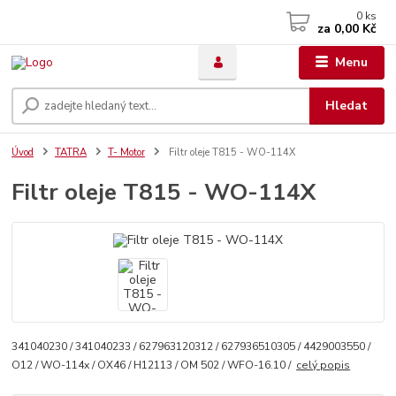
0
ks
za
0,00 Kč
Menu
Hledat
Úvod
TATRA
T- Motor
Filtr oleje T815 - WO-114X
Filtr oleje T815 - WO-114X
341040230 / 341040233 / 627963120312 / 627936510305 / 4429003550 /
O12 / WO-114x / OX46 / H12113 / OM 502 / WFO-16.10 /
celý popis