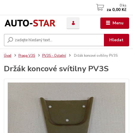
0
ks
za
0,00 Kč
Menu
Hledat
Úvod
Praga V3S
PV3S - Ostatní
Držák koncové svítilny PV3S
Držák koncové svítilny PV3S