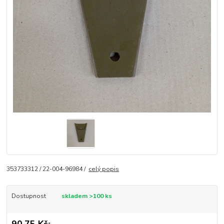
353733312 / 22-004-96984 /
celý popis
Dostupnost
skladem >100 ks
90,75 Kč