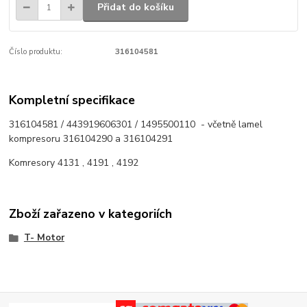
Přidat do košíku
Číslo produktu:
316104581
Kompletní specifikace
316104581 / 443919606301 / 1495500110 - včetně lamel
kompresoru 316104290 a 316104291
Komresory 4131 , 4191 , 4192
Zboží zařazeno v kategoriích
T- Motor