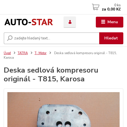
0
ks
za
0,00 Kč
Menu
Hledat
Úvod
TATRA
T- Motor
Deska sedlová kompresoru originál - T815,
Karosa
Deska sedlová kompresoru
originál - T815, Karosa