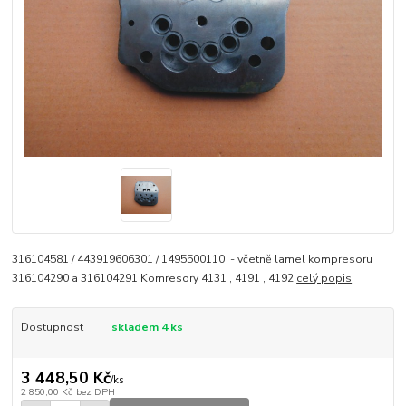
316104581 / 443919606301 / 1495500110 - včetně lamel kompresoru
316104290 a 316104291 Komresory 4131 , 4191 , 4192
celý popis
Dostupnost
skladem 4 ks
3 448,50 Kč
/
ks
2 850,00 Kč
bez DPH