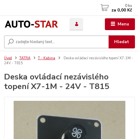
0
ks
za
0,00 Kč
Menu
Hledat
Úvod
TATRA
T - Kabina
Deska ovládací nezávislého topení X7-1M -
24V - T815
Deska ovládací nezávislého
topení X7-1M - 24V - T815