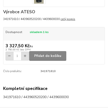
Výrobce ATESO
341971610 / 443960520200 / 4439600030
celý popis
Dostupnost
skladem 1 ks
3 327,50 Kč
/
ks
2 750,00 Kč
bez DPH
Přidat do košíku
Číslo produktu:
341971610
Kompletní specifikace
341971610 / 443960520200 / 4439600030