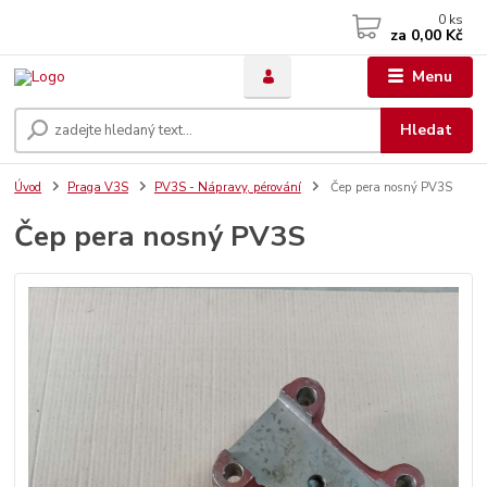
0
ks
za
0,00 Kč
Menu
Hledat
Úvod
Praga V3S
PV3S - Nápravy, pérování
Čep pera nosný PV3S
Čep pera nosný PV3S