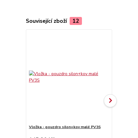
Související zboží
12
Vložka - pouzdro silon+kov malé PV3S
Vložka - po