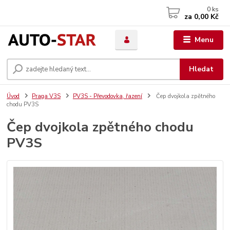
0
ks
za
0,00 Kč
Menu
Hledat
Úvod
Praga V3S
PV3S - Převodovka, řazení
Čep dvojkola zpětného
chodu PV3S
Čep dvojkola zpětného chodu
PV3S