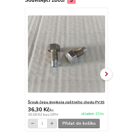
Šroub čepu dvojkola zpětného chodu PV3S
Pojistná po
36,30 Kč
12,10 Kč
/
ks
skladem 10 ks
30,00 Kč
bez DPH
10,00 Kč
bez
Přidat do košíku