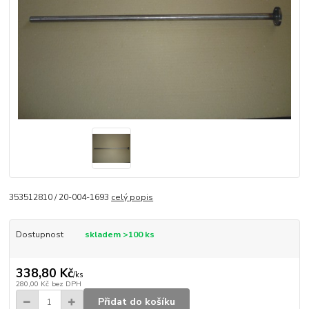
353512810 / 20-004-1693
celý popis
Dostupnost
skladem >100 ks
338,80 Kč
/
ks
280,00 Kč
bez DPH
Přidat do košíku