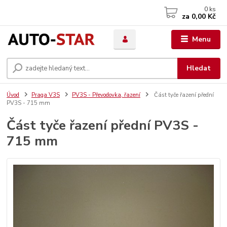
0
ks
za
0,00 Kč
Menu
Hledat
Úvod
Praga V3S
PV3S - Převodovka, řazení
Část tyče řazení přední
PV3S - 715 mm
Část tyče řazení přední PV3S -
715 mm