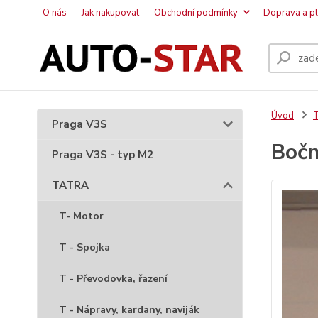
O nás
Jak nakupovat
Obchodní podmínky
Doprava a p
Úvod
Praga V3S
Bočn
Praga V3S - typ M2
TATRA
T- Motor
T - Spojka
T - Převodovka, řazení
T - Nápravy, kardany, naviják