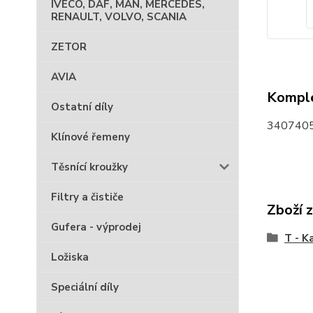
IVECO, DAF, MAN, MERCEDES,
RENAULT, VOLVO, SCANIA
ZETOR
AVIA
Komple
Ostatní díly
3407405
Klínové řemeny
Těsnící kroužky
Filtry a čističe
Zboží 
Gufera - výprodej
T - K
Ložiska
Speciální díly