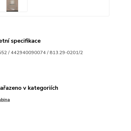
tní specifikace
52 / 442940090074 / 813.29-0201/2
zařazeno v kategoriích
abina