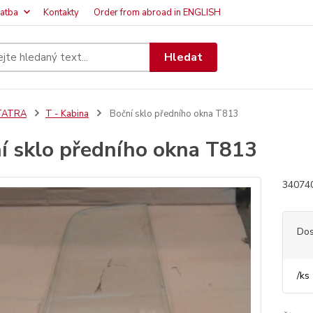
latba
Kontakty
Order from abroad in ENGLISH
Hledat
TATRA
T - Kabina
Boční sklo předního okna T813
í sklo předního okna T813
340740
Dos
/
ks