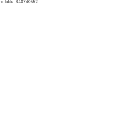
roduktu:
340740552