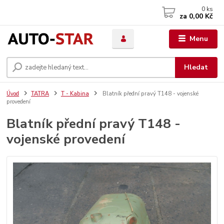
0
ks
za
0,00 Kč
Menu
Hledat
Úvod
TATRA
T - Kabina
Blatník přední pravý T148 - vojenské
provedení
Blatník přední pravý T148 -
vojenské provedení