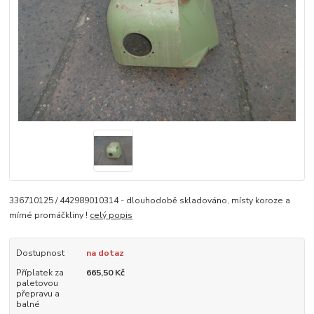
336710125 / 442989010314 - dlouhodobě skladováno, místy koroze a
mírné promáčkliny !
celý popis
Dostupnost
na dotaz
Příplatek za
665,50 Kč
paletovou
přepravu a
balné