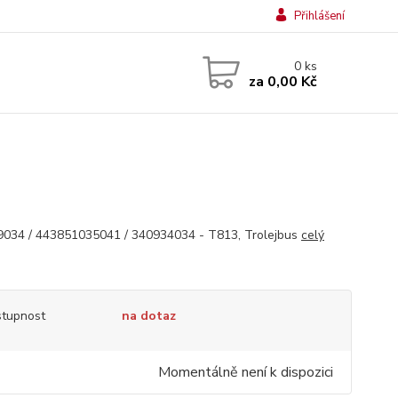
Přihlášení
0
ks
za
0,00 Kč
034 / 443851035041 / 340934034 - T813, Trolejbus
celý
tupnost
na dotaz
Momentálně není k dispozici