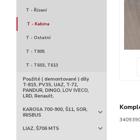
T - Řízení
T - Kabina
T - Ostatní
T - T805
T - T603, T613
Použité ( demontované ) díly
T-815, PV3S, UAZ, T-72,
PANDUR, DINGO, LOV IVECO,
LRD, Renault.
Komple
KAROSA 700-900, Š11, SOR,
IRISBUS
3409390
LIAZ, Š706 MTS