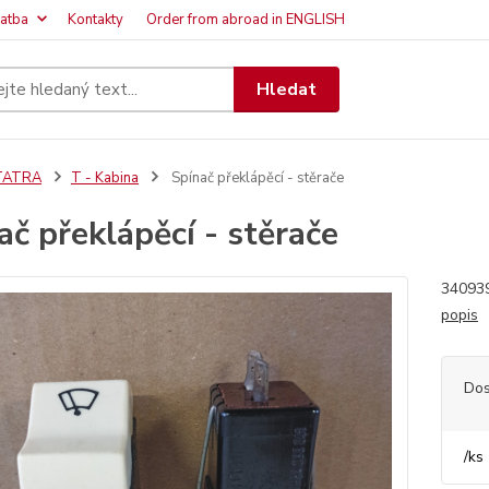
latba
Kontakty
Order from abroad in ENGLISH
Hledat
TATRA
T - Kabina
Spínač překlápěcí - stěrače
ač překlápěcí - stěrače
340939
popis
Dos
/
ks