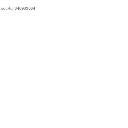
roduktu:
340939034