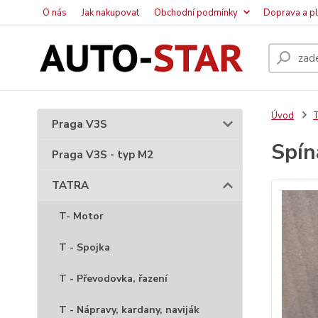
O nás
Jak nakupovat
Obchodní podmínky
Doprava a p
Úvod
Praga V3S
Spín
Praga V3S - typ M2
TATRA
T- Motor
T - Spojka
T - Převodovka, řazení
T - Nápravy, kardany, naviják